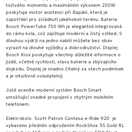
točivého momentu a maximálním výkonem 250W
poskytuje motor asistenci při šlapání, která je
zapotřebí pro zvládnutí jakéhokoli terénu. Baterie
Bosch PowerTube 750 Wh je elegantně integrovaná
do rámu kola, což zajišťuje moderní a čistý vzhled. S
dlouhou výdrží na jedno nabití můžete bez obav
vyrazit na dlouhé vyjížďky a dobrodružství. Displej
Bosch Kiox poskytuje všechny důležité informace o
jízdě, včetně rychlosti, stavu baterie a zbývajícího
dojezdu. Displej je snadno čitelný za všech podmínek
a je intuitivně ovladatelný.
Jistě oceníte moderní systém Bosch Smart
umožňující snadné propojení s chytrým mobilním
telefonem.
Elektrokolo Scott Patron Contesa e-Ride 920 je
vybaveno předním odpružením RockShox 35 Gold RL