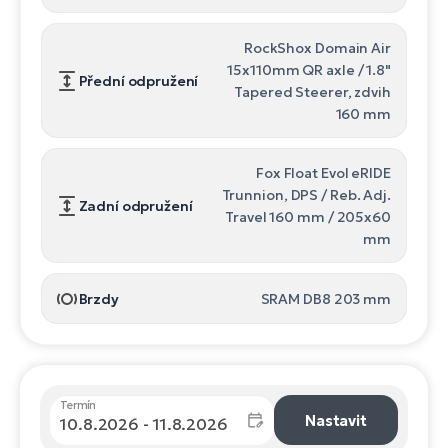
RockShox Domain Air
15x110mm QR axle / 1.8"
Přední odpružení
Tapered Steerer, zdvih
160 mm
Fox Float Evol eRIDE
Trunnion, DPS / Reb. Adj.
Zadní odpružení
Travel 160 mm / 205x60
mm
Brzdy
SRAM DB8 203 mm
Termín
Nastavit