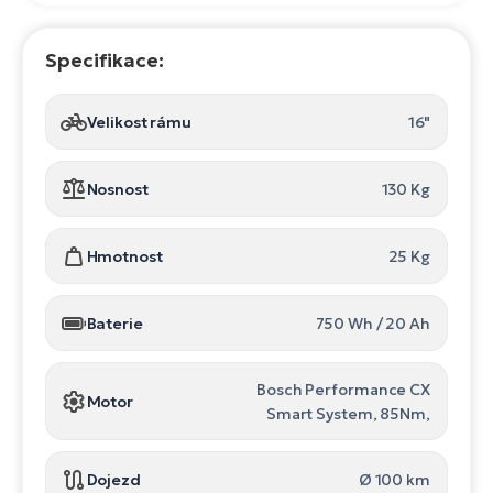
Specifikace:
Velikost rámu
16"
Nosnost
130 Kg
Hmotnost
25 Kg
Baterie
750 Wh / 20 Ah
Bosch Performance CX
Motor
Smart System, 85Nm,
Dojezd
Ø 100 km