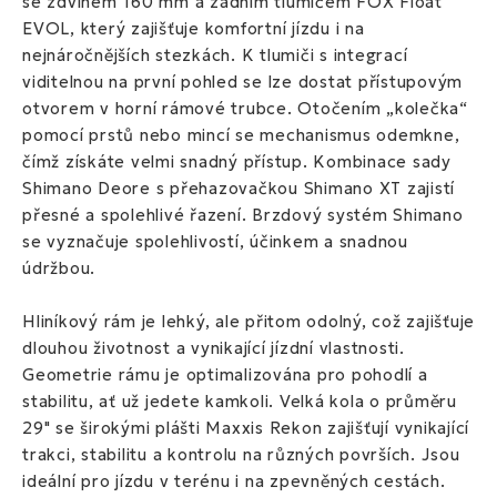
se zdvihem 160 mm a zadním tlumičem FOX Float
EVOL, který zajišťuje komfortní jízdu i na
nejnáročnějších stezkách. K tlumiči s integrací
viditelnou na první pohled se lze dostat přístupovým
otvorem v horní rámové trubce. Otočením „kolečka“
pomocí prstů nebo mincí se mechanismus odemkne,
čímž získáte velmi snadný přístup. Kombinace sady
Shimano Deore s přehazovačkou Shimano XT zajistí
přesné a spolehlivé řazení. Brzdový systém Shimano
se vyznačuje spolehlivostí, účinkem a snadnou
údržbou.
Hliníkový rám je lehký, ale přitom odolný, což zajišťuje
dlouhou životnost a vynikající jízdní vlastnosti.
Geometrie rámu je optimalizována pro pohodlí a
stabilitu, ať už jedete kamkoli. Velká kola o průměru
29" se širokými plášti Maxxis Rekon zajišťují vynikající
trakci, stabilitu a kontrolu na různých površích. Jsou
ideální pro jízdu v terénu i na zpevněných cestách.