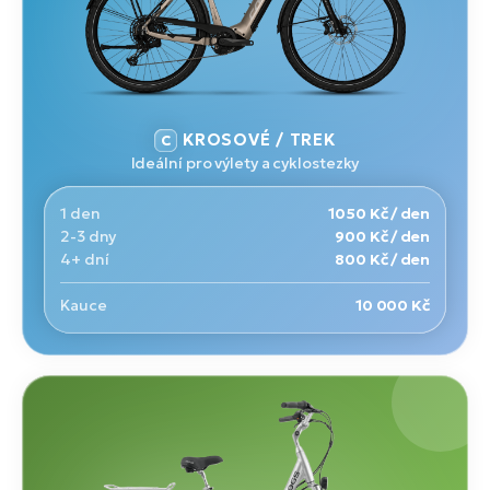
KROSOVÉ / TREK
Ideální pro výlety a cyklostezky
1 den
1050 Kč / den
2-3 dny
900 Kč / den
4+ dní
800 Kč / den
Kauce
10 000 Kč