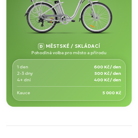
MĚSTSKÉ / SKLÁDACÍ
Pohodlná volba pro město a přírodu
1 den
600 Kč / den
2-3 dny
500 Kč / den
4+ dní
400 Kč / den
Kauce
5 000 Kč