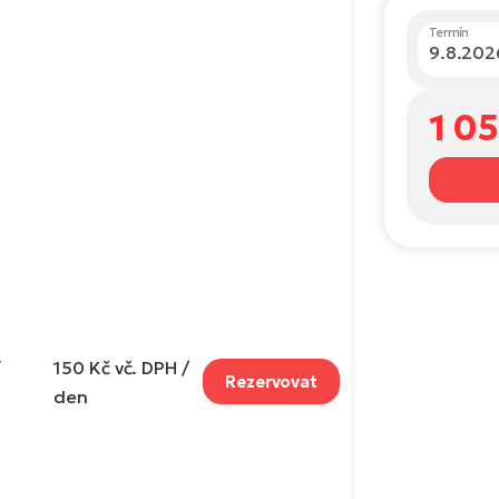
Termín
1 0
í
150 Kč
vč. DPH /
Rezervovat
den