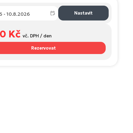
Nastavit
50 Kč
vč. DPH / den
Rezervovat