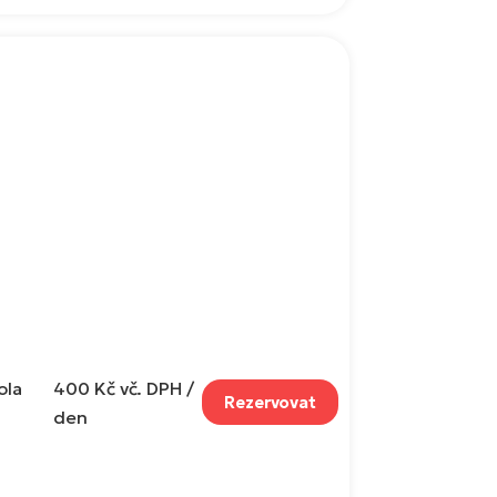
ola
400 Kč
vč. DPH /
Rezervovat
den