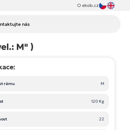
O ekolo.cz
ntaktujte nás
l.: M" )
kace:
st rámu
M
st
120 Kg
ost
22