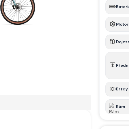
Bateri
Motor
Dojez
Předn
Brzdy
Rám