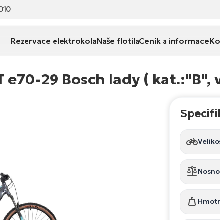
010
Rezervace elektrokola
Naše flotila
Ceník a informace
Ko
70-29 Bosch lady ( kat.:"B", ve
Specifi
Veliko
Nosno
Hmotn