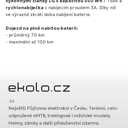
výkonnými články LG s kapacitou 540 Wh
/ 15Ah a
rychlonabíječka
s nabíjecím proudem 3A. Díky níž
se výrazně zkrátí doba nabíjení baterie.
Dojezd na plně nabitou baterii:
- průměrný 70 km
- maximální až 100 km
Největší Půjčovna elektrokol v Česku. Terénní, celo-
odpružené eMTB, trekingové i městské modely.
Helmy, zámky a další příslušenství zdarma.