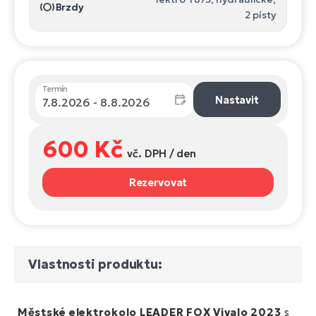
Brzdy
2 písty
Termín
Nastavit
600 Kč
vč. DPH / den
Rezervovat
Vlastnosti produktu:
Městské elektrokolo
LEADER FOX Vivalo 2023
s