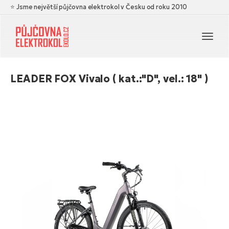
⭐ Jsme největší půjčovna elektrokol v Česku od roku 2010
Navi
LEADER FOX Vivalo ( kat.:"D", vel.: 18" )