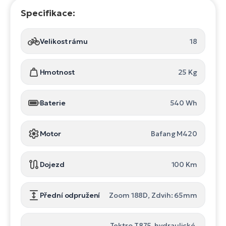
Specifikace:
Velikost rámu
18
Hmotnost
25 Kg
Baterie
540 Wh
Motor
Bafang M420
Dojezd
100 Km
Přední odpružení
Zoom 188D, Zdvih: 65mm
Tektro T875, hydraulické,