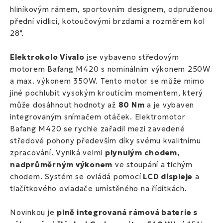
hliníkovým rámem, sportovním designem, odpruženou
přední vidlicí, kotoučovými brzdami a rozměrem kol
28"
.
Elektrokolo
Vivalo
jse vybaveno
středovým
motorem Bafang M420
s nominálním výkonem 250W
a max. výkonem 350W. Tento motor se může mimo
jiné pochlubit vysokým kroutícím momentem, který
může dosáhnout hodnoty až
80 Nm
a je vybaven
integrovaným snímačem otáček.
Elektromotor
Bafang M420
se rychle zařadil mezi zavedené
středové pohony především díky svému kvalitnímu
zpracování. Vyniká velmi
plynulým chodem,
nadprůměrným výkonem
ve stoupání a tichým
chodem. Systém se ovládá pomocí
LCD displeje
a
tlačítkového ovladače umístěného na řídítkách.
Novinkou je
plně integrovaná rámová baterie s