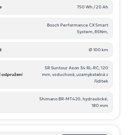
e
750 Wh / 20 Ah
Bosch Performance CX Smart
System, 85Nm,
d
Ø 100 km
SR Suntour Axon 34 RL-RC, 120
í odpružení
mm, vzduchová, uzamykatelná z
řídítek
Shimano BR-MT420, hydraulické,
180 mm