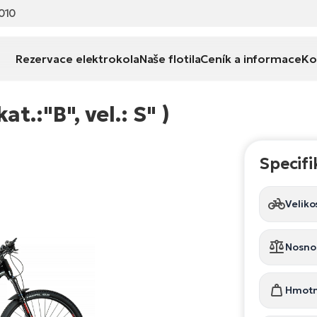
010
Rezervace elektrokola
Naše flotila
Ceník a informace
Ko
.:"B", vel.: S" )
Specifi
Veliko
Nosno
Hmotn