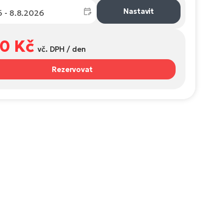
Nastavit
50 Kč
vč. DPH / den
Rezervovat