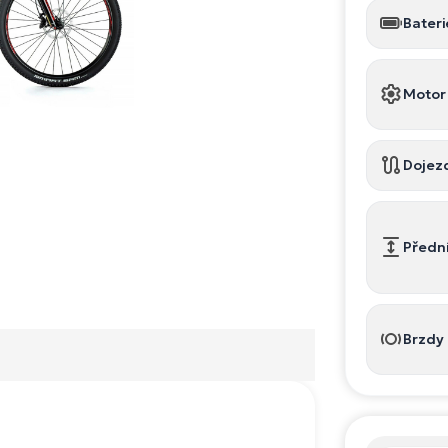
Bateri
Motor
Dojez
Předn
Brzdy