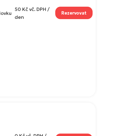
50 Kč
vč. DPH /
lovku
Rezervovat
den
0 Kč
vč. DPH /