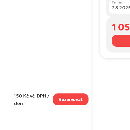
Termín
1 0
í
150 Kč
vč. DPH /
Rezervovat
den