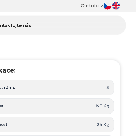
O ekolo.cz
ntaktujte nás
kace:
st rámu
S
st
140 Kg
ost
24 Kg